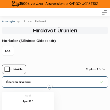
3500₺ ve Üzeri Alışverişlerde KARGO ÜCRETSİZ
Anasayfa
Hırdavat Ürünleri
Hırdavat Ürünleri
Markalar (Silinince Gidecektir)
Apel
Toplam 1 ürün
Stoktakiler
Apel
Apel D:3