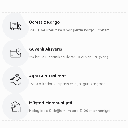
Görüş ve önerileriniz için teşekkür ederiz.
Sitemize ilk yorumu siz yapın!
Ürün resmi kalitesiz, bozuk veya görüntülenemiyor.
Ücretsiz Kargo
Ürün açıklamasında eksik bilgiler bulunuyor.
3500₺ ve üzeri tüm siparişlerde kargo ücretsiz
Deneyimini Paylaş
Ürün bilgilerinde hatalar bulunuyor.
Ürün fiyatı diğer sitelerden daha pahalı.
Güvenli Alışveriş
Bu ürüne benzer farklı alternatifler olmalı.
256bit SSL sertifikası ile %100 güvenli alışveriş
Aynı Gün Teslimat
16:00’a kadar ki siparişler aynı gün kargoda!
Gönder
Müşteri Memnuniyeti
Kolay iade & değişim imkanı %100 memnuniyet