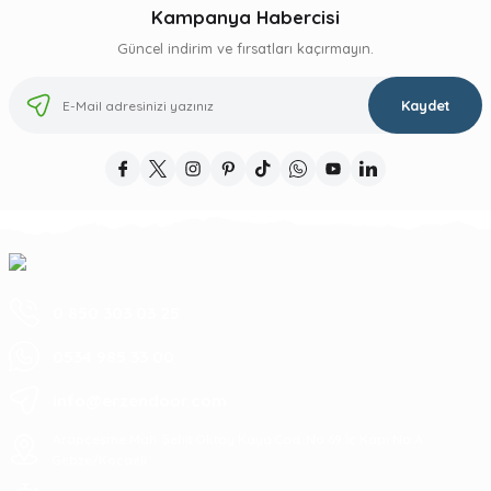
Kampanya Habercisi
Güncel indirim ve fırsatları kaçırmayın.
Kaydet
0 850 303 03 25
0534 985 33 00
info@erzendoor.com
Arapçeşme Mah. Şehit Oktay Kaya Cad. No:69 İç Kapı No:A
Gebze/Kocaeli