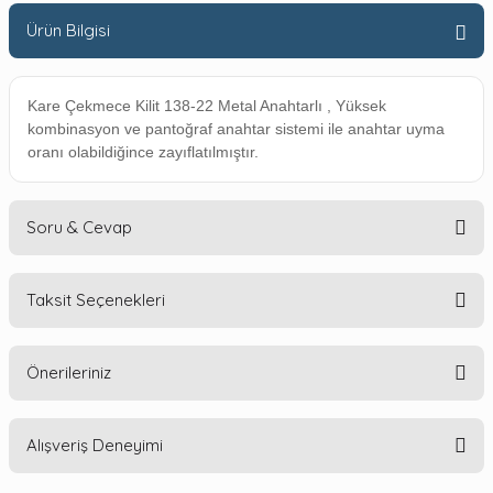
Ürün Bilgisi
Kare Çekmece Kilit 138-22 Metal Anahtarlı , Yüksek
kombinasyon ve pantoğraf anahtar sistemi ile anahtar uyma
oranı olabildiğince zayıflatılmıştır.
Soru & Cevap
Taksit Seçenekleri
Ürün hakkında henüz soru sorulmamış.
Önerileriniz
Soru Sor
Alışveriş Deneyimi
Bu ürünün fiyat bilgisi, resim, ürün açıklamalarında ve diğer
konularda yetersiz gördüğünüz noktaları öneri formunu
kullanarak tarafımıza iletebilirsiniz.