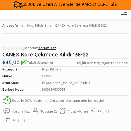
3500₺ ve Üzeri Alışverişlerde KARGO ÜCRETSİZ
Anasayfa
Kapı Kilitleri
CANEX Kare Çekmece Kilidi 138-22
(0) Yorum
Yorum Yaz
CANEX Kare Çekmece Kilidi 138-22
₺45,00
Taksit Seçenekleri
₺4,88
den başlayan taksitlerle!
Kategori
Kapı Kilitleri
Marka
Canex
Stok Kodu
ED06.CANEX_138-22_KARE.KİLİT
Barkod Kodu
8680589500034
Saat 16:00’a kadar ki tüm siparişler aynı gün kargoda!
Paylaş
Yorum Yaz
Tavsiye Et
Fiyat Alarmı
Karşılaştır