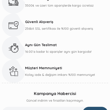
Ürün açıklamasında eksik bilgiler bulunuyor.
3500₺ ve üzeri tüm siparişlerde kargo ücretsiz
Deneyimini Paylaş
Ürün bilgilerinde hatalar bulunuyor.
Ürün fiyatı diğer sitelerden daha pahalı.
Güvenli Alışveriş
Bu ürüne benzer farklı alternatifler olmalı.
256bit SSL sertifikası ile %100 güvenli alışveriş
Aynı Gün Teslimat
16:00’a kadar ki siparişler aynı gün kargoda!
Gönder
Müşteri Memnuniyeti
Kolay iade & değişim imkanı %100 memnuniyet
Kampanya Habercisi
Güncel indirim ve fırsatları kaçırmayın.