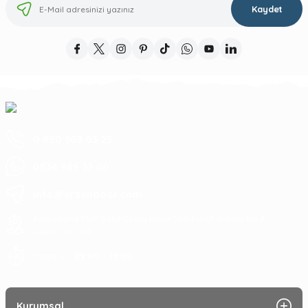
Kaydet
0 850 303 03 25
0534 985 33 00
info@erzendoor.com
Arapçeşme Mah. Şehit Oktay Kaya Cad. No:69 İç Kapı No:A
Gebze/Kocaeli
09:00 - 19:00
Hafta içi :
Kurumsal