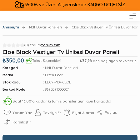
3500₺ ve Üzeri Alışverişlerde KARGO ÜCRETSİZ
Anasayfa
Mdf Duvar Panelleri
Cloe Black Vestiyer Tv Ünitesi Duvar Pane
(0) Yorum
Yorum Yaz
Cloe Black Vestiyer Tv Ünitesi Duvar Paneli
₺350,00
Taksit Seçenekleri
₺37,98
den başlayan taksitlerle!
Kategori
Mdf Duvar Panelleri
Marka
Erzen Door
Stok Kodu
ED09-P107-CLOE
Barkod Kodu
869E091000007
Saat 16:00’a kadar ki tüm siparişler aynı gün kargoda!
Paylaş
Yorum Yaz
Tavsiye Et
Fiyat Alarmı
Karşılaştır