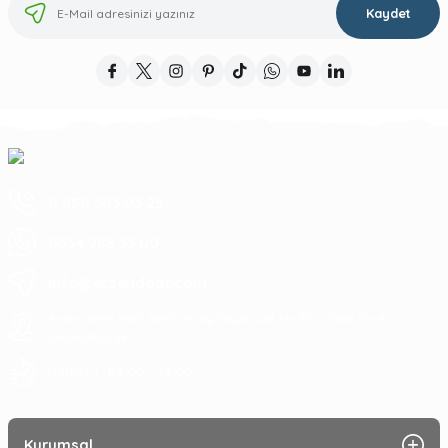
Kaydet
0 850 303 03 25
0534 985 33 00
info@erzendoor.com
Arapçeşme Mah. Şehit Oktay Kaya Cad. No:69 İç Kapı No:A
Gebze/Kocaeli
09:00 - 19:00
Hafta içi :
Kurumsal