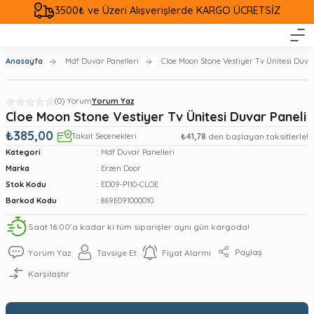
3500₺ ve Üzeri Alışverişlerde KARGO ÜCRETSİZ
Anasayfa
Mdf Duvar Panelleri
Cloe Moon Stone Vestiyer Tv Ünitesi Duva
(0) Yorum
Yorum Yaz
Cloe Moon Stone Vestiyer Tv Ünitesi Duvar Paneli
₺385,00
Taksit Seçenekleri
₺41,78
den başlayan taksitlerle!
Kategori
Mdf Duvar Panelleri
Marka
Erzen Door
Stok Kodu
ED09-P110-CLOE
Barkod Kodu
869E091000010
Saat 16:00’a kadar ki tüm siparişler aynı gün kargoda!
Paylaş
Yorum Yaz
Tavsiye Et
Fiyat Alarmı
Karşılaştır