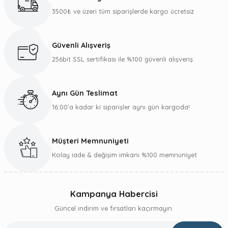
Ürün açıklamasında eksik bilgiler bulunuyor.
3500₺ ve üzeri tüm siparişlerde kargo ücretsiz
Deneyimini Paylaş
Ürün bilgilerinde hatalar bulunuyor.
Ürün fiyatı diğer sitelerden daha pahalı.
Güvenli Alışveriş
Bu ürüne benzer farklı alternatifler olmalı.
256bit SSL sertifikası ile %100 güvenli alışveriş
Aynı Gün Teslimat
16:00’a kadar ki siparişler aynı gün kargoda!
Gönder
Müşteri Memnuniyeti
Kolay iade & değişim imkanı %100 memnuniyet
Kampanya Habercisi
Güncel indirim ve fırsatları kaçırmayın.