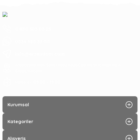
0 850 303 03 25
0534 985 33 00
info@erzendoor.com
Arapçeşme Mah. Şehit Oktay Kaya Cad. No:69 İç Kapı No:A
Gebze/Kocaeli
09:00 - 19:00
Hafta içi :
Kurumsal
Kategoriler
Alışveriş