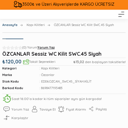
3500₺ ve Üzeri Alışverişlerde KARGO ÜCRETSİZ
Anasayfa
Kapı Kilitleri
ÖZCANLAR Sessiz WC Kilit SWC.45 Siyah
(0) Yorum
Yorum Yaz
ÖZCANLAR Sessiz WC Kilit SWC.45 Siyah
₺120,00
Taksit Seçenekleri
₺13,02
den başlayan taksitlerle!
Kategori
Kapı Kilitleri
Marka
Özcanlar
Stok Kodu
ED06.OZCAN_SWC45_SİYAH.KİLİT
Barkod Kodu
8698477193483
Saat 16:00’a kadar ki tüm siparişler aynı gün kargoda!
Paylaş
Yorum Yaz
Tavsiye Et
Fiyat Alarmı
Karşılaştır