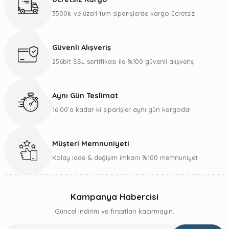
Ürün açıklamasında eksik bilgiler bulunuyor.
3500₺ ve üzeri tüm siparişlerde kargo ücretsiz
Deneyimini Paylaş
Ürün bilgilerinde hatalar bulunuyor.
Ürün fiyatı diğer sitelerden daha pahalı.
Güvenli Alışveriş
Bu ürüne benzer farklı alternatifler olmalı.
256bit SSL sertifikası ile %100 güvenli alışveriş
Aynı Gün Teslimat
16:00’a kadar ki siparişler aynı gün kargoda!
Gönder
Müşteri Memnuniyeti
Kolay iade & değişim imkanı %100 memnuniyet
Kampanya Habercisi
Güncel indirim ve fırsatları kaçırmayın.