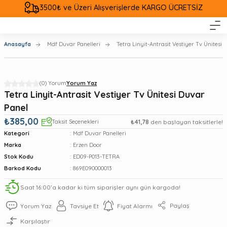
3500₺ ve Üzeri Alışverişlerde KARGO ÜCRETSİZ
Anasayfa
Mdf Duvar Panelleri
Tetra Linyit-Antrasit Vestiyer Tv Ünitesi
(0) Yorum
Yorum Yaz
Tetra Linyit-Antrasit Vestiyer Tv Ünitesi Duvar
Panel
₺385,00
Taksit Seçenekleri
₺41,78
den başlayan taksitlerle!
Kategori
Mdf Duvar Panelleri
Marka
Erzen Door
Stok Kodu
ED09-P013-TETRA
Barkod Kodu
869E090000013
Saat 16:00’a kadar ki tüm siparişler aynı gün kargoda!
Paylaş
Yorum Yaz
Tavsiye Et
Fiyat Alarmı
Karşılaştır