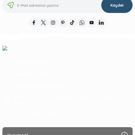
Kaydet
0 850 303 03 25
0534 985 33 00
info@erzendoor.com
Arapçeşme Mah. Şehit Oktay Kaya Cad. No:69 İç Kapı No:A
Gebze/Kocaeli
09:00 - 19:00
Hafta içi :