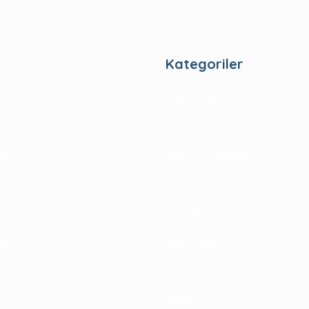
Kategoriler
Kapı Modelleri
Akustik Duvar Panelleri
rimiz
Mdf Duvar Panelleri
Alüminyum Kapı Kolları
im Formu
Kapı Kilitleri
riş
Kapı Fitilleri
Menteşeler
Vidalar