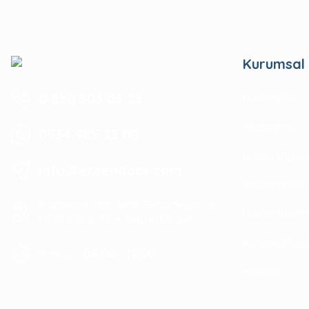
Kurumsal
0 850 303 03 25
Hakkımızda
Mağazamız
0534 985 33 00
İletişim Bilgile
info@erzendoor.com
İletişim Formu
Arapçeşme Mah. Şehit Oktay Kaya Cad.
Havale Bildir
No:69 İç Kapı No:A Gebze/Kocaeli
Kurumsal Sipa
09:00 - 19:00
Hafta içi :
Haberler