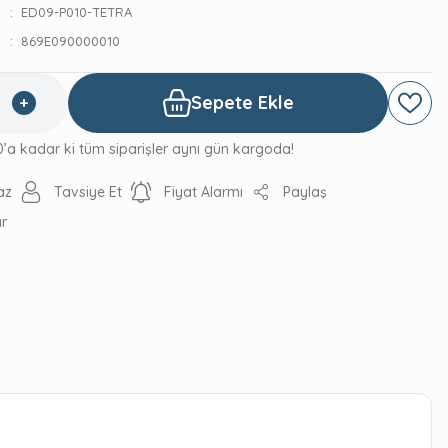
ED09-P010-TETRA
869E090000010
Sepete Ekle
0’a kadar ki tüm siparişler aynı gün kargoda!
az
Tavsiye Et
Fiyat Alarmı
Paylaş
ır