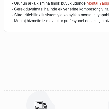
- Ürünün arka kısmına fındık büyüklüğünde
Montaj Yapışt
- Gerek duyulması halinde ek yerlerine kompresör çivi tab
- Sürdürülebilir kilit sistemiyle kolaylıkla montajını yapabil
- Montaj hizmetimiz mevcuttur profesyonel destek için bizl
Bu ürünün fiyat bilgisi, resim, ürün açıklamalarında ve diğer kon
Görüş ve önerileriniz için teşekkür ederiz.
Ürün resmi kalitesiz, bozuk veya görüntülenemiyor.
Ürün açıklamasında eksik bilgiler bulunuyor.
Ürün bilgilerinde hatalar bulunuyor.
Ürün fiyatı diğer sitelerden daha pahalı.
Bu ürüne benzer farklı alternatifler olmalı.