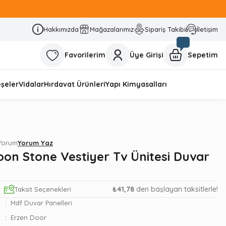
Hakkımızda
Mağazalarımız
Sipariş Takibi
İletişim
Favorilerim
Üye Girişi
Sepetim
şeler
Vidalar
Hırdavat Ürünleri
Yapı Kimyasalları
 Yorum
Yorum Yaz
oon Stone Vestiyer Tv Ünitesi Duvar
₺41,78
den başlayan taksitlerle!
Taksit Seçenekleri
Mdf Duvar Panelleri
Erzen Door