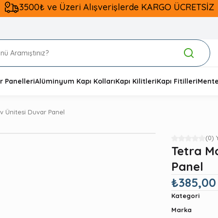
3500₺ ve Üzeri Alışverişlerde KARGO ÜCRETSİZ
 Panelleri
Alüminyum Kapı Kolları
Kapı Kilitleri
Kapı Fitilleri
Mente
v Ünitesi Duvar Panel
(0)
Tetra M
Panel
₺385,00
Kategori
Marka