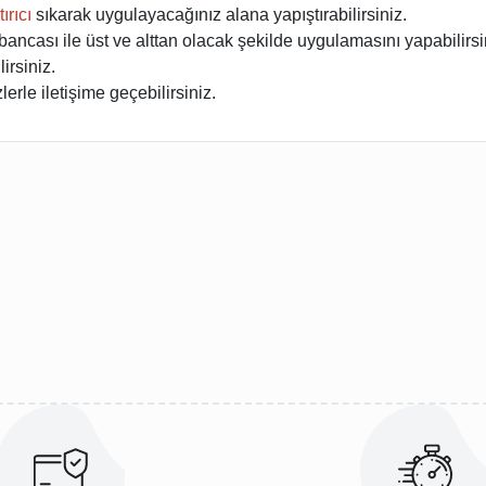
ırıcı
sıkarak uygulayacağınız alana yapıştırabilirsiniz.
ancası ile üst ve alttan olacak şekilde uygulamasını yapabilirsi
irsiniz.
erle iletişime geçebilirsiniz.
ularda yetersiz gördüğünüz noktaları öneri formunu kullanarak tarafımıza 
Ürün hakkında henüz soru sorulmamış.
Sitemize ilk yorumu siz yapın!
Deneyimini Paylaş
Soru Sor