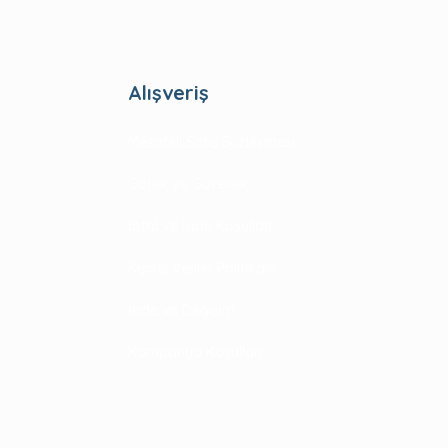
Alışveriş
Mesafeli Satış Sözleşmesi
Gizlilik ve Güvenlik
İptal ve İade Koşulları
Kişisel Veriler Politikası
İade ve Değişim
Kampanya Koşulları