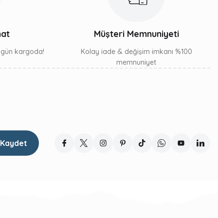
mat
Müşteri Memnuniyeti
ı gün kargoda!
Kolay iade & değişim imkanı %100
memnuniyet
Kaydet