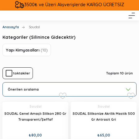
3500₺ ve Üzeri Alışverişlerde KARGO ÜCRETSİZ
Anasayfa
Soudal
Kategoriler (Silinince Gidecektir)
Yapı Kimyasalları
(10)
Toplam 10 ürün
Stoktakiler
Soudal
Soudal
SOUDAL Genel Amaçlı Silikon 280 Gr
SOUDAL Silikonize Akrilik Mastik 500
Transparent/Şeffaf
Gr Antrasit Gri
₺80,00
₺65,00